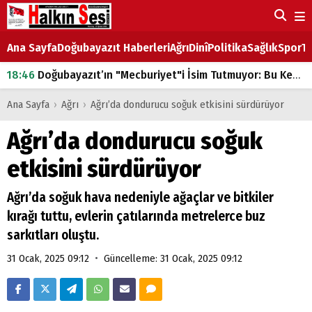
Ana Sayfa
Doğubayazıt Haberleri
Ağrı
Dinî
Politika
Sağlık
Spor
Ta
18:46
Doğubayazıt’ın "Mecburiyet"i İsim Tutmuyor: Bu Kez de Mem u Zîn Oldu!
07:53
Doğubayazıt’ta Ekmek Fiyatlarına Zam
Ana Sayfa
›
Ağrı
›
Ağrı’da dondurucu soğuk etkisini sürdürüyor
07:16
Doğubayazıt'ta çocukların sırtındaki ağır yük
Ağrı’da dondurucu soğuk
07:00
DEVLET ve HÜKÜMET
etkisini sürdürüyor
18:29
ÇARŞI CADDESİ YAZ BOZ TAHTASI
Ağrı’da soğuk hava nedeniyle ağaçlar ve bitkiler
kırağı tuttu, evlerin çatılarında metrelerce buz
sarkıtları oluştu.
•
31 Ocak, 2025 09:12
Güncelleme: 31 Ocak, 2025 09:12