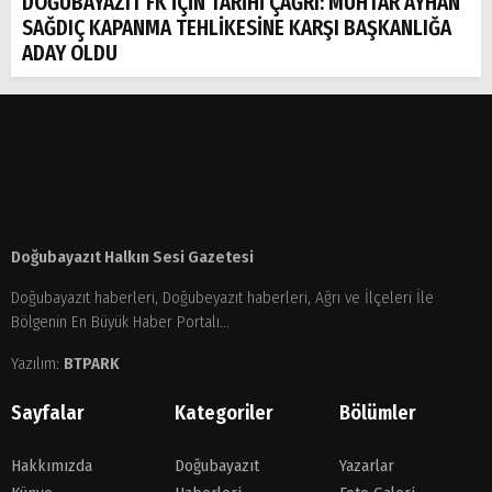
DOĞUBAYAZIT FK İÇİN TARİHİ ÇAĞRI: MUHTAR AYHAN
SAĞDIÇ KAPANMA TEHLİKESİNE KARŞI BAŞKANLIĞA
ADAY OLDU
Doğubayazıt Halkın Sesi Gazetesi
Doğubayazıt haberleri, Doğubeyazıt haberleri, Ağrı ve İlçeleri İle
Bölgenin En Büyük Haber Portalı...
Yazılım:
BTPARK
Sayfalar
Kategoriler
Bölümler
Hakkımızda
Doğubayazıt
Yazarlar