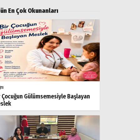
ün En Çok Okunanları
rı
r Çocuğun Gülümsemesiyle Başlayan
slek