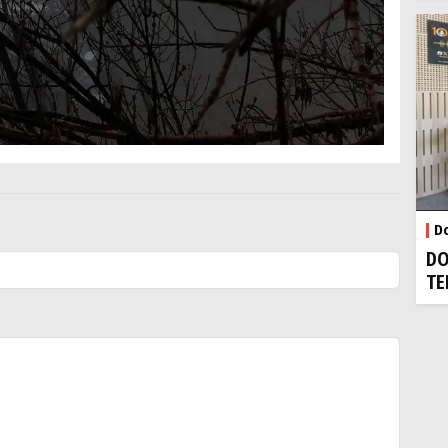
Do
DO
TE