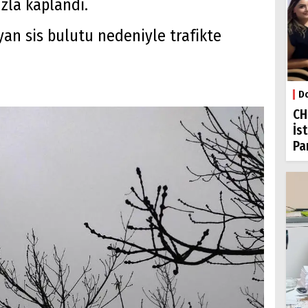
uzla kaplandı.
an sis bulutu nedeniyle trafikte
Do
CH
İs
Par