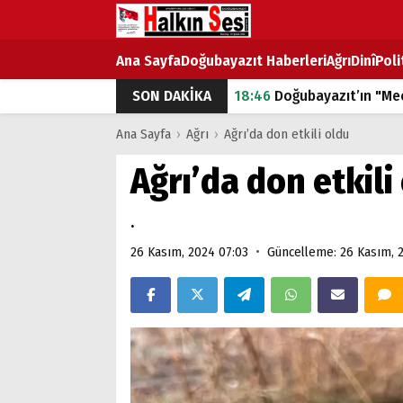
Ana Sayfa
Doğubayazıt Haberleri
Ağrı
Dinî
Poli
SON DAKİKA
18:46
Doğubayazıt’ın "Mec
07:53
Doğubayazıt’ta Ekme
Ana Sayfa
›
Ağrı
›
Ağrı’da don etkili oldu
07:16
Doğubayazıt'ta çocuk
Ağrı’da don etkili
07:00
DEVLET ve HÜKÜME
.
18:29
ÇARŞI CADDESİ YAZ 
•
26 Kasım, 2024 07:03
Güncelleme: 26 Kasım, 