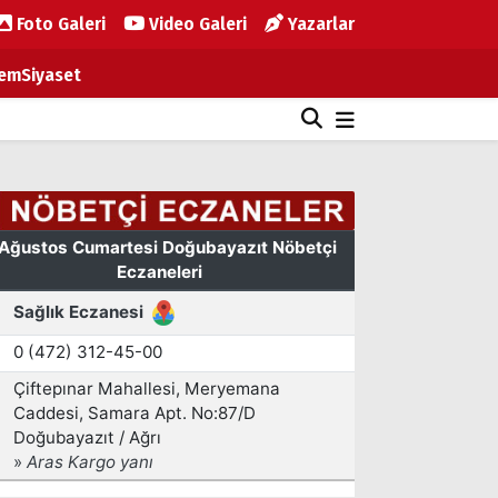
Foto Galeri
Video Galeri
Yazarlar
em
Siyaset