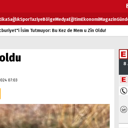
tika
Sağlık
Spor
Taziye
Bölge
Medya
Eğitim
Ekonomi
Magazin
Günd
buriyet"i İsim Tutmuyor: Bu Kez de Mem u Zîn Oldu!
k Fiyatlarına Zam
ların sırtındaki ağır yük
 oldu
T
BOZ TAHTASI
2024 07:03