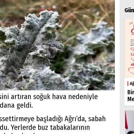
Gün
Ağ
Bi
sini artıran soğuk hava nedeniyle
Me
dana geldi.
issettirmeye başladığı Ağrı’da, sabah
ldu. Yerlerde buz tabakalarının