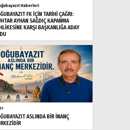
ğubayazıt Haberleri
ĞUBAYAZIT FK İÇİN TARİHİ ÇAĞRI:
HTAR AYHAN SAĞDIÇ KAPANMA
HLİKESİNE KARŞI BAŞKANLIĞA ADAY
DU
rı
ĞUBAYAZIT ASLINDA BİR İNANÇ
RKEZİDİR