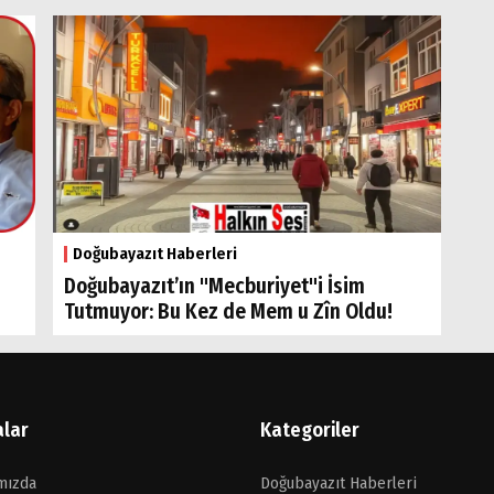
Doğubayazıt Haberleri
Doğubayazıt’ın "Mecburiyet"i İsim
Tutmuyor: Bu Kez de Mem u Zîn Oldu!
alar
Kategoriler
mızda
Doğubayazıt Haberleri