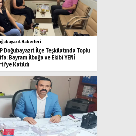
ğubayazıt Haberleri
P Doğubayazıt İlçe Teşkilatında Toplu
tifa: Bayram İlbuğa ve Ekibi YENİ
ti’ye Katıldı