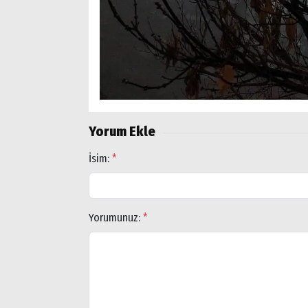
Yorum Ekle
İsim:
*
Yorumunuz:
*