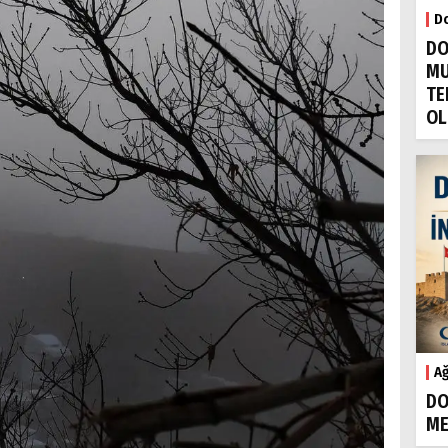
Do
DO
MU
TE
OL
Ağ
DO
ME