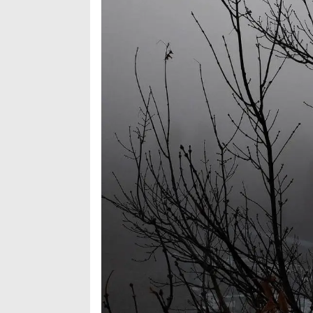
Arama
Popüler
Aramalar:
Ağrı
Doğubayazıt