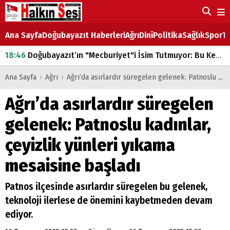
Ana Sayfa
Doğubayazıt Haberleri
Ağrı
Dinî
Politika
Sağlık
Spor
Ta
18:46
Doğubayazıt’ın "Mecburiyet"i İsim Tutmuyor: Bu Kez de Mem u Zîn Oldu!
07:53
Doğubayazıt’ta Ekmek Fiyatlarına Zam
Ana Sayfa
›
Ağrı
›
Ağrı’da asırlardır süregelen gelenek: Patnoslu kadınlar, çeyizlik yünleri yıkama mesaisine başladı
07:16
Doğubayazıt'ta çocukların sırtındaki ağır yük
Ağrı’da asırlardır süregelen
07:00
DEVLET ve HÜKÜMET
gelenek: Patnoslu kadınlar,
18:29
ÇARŞI CADDESİ YAZ BOZ TAHTASI
çeyizlik yünleri yıkama
mesaisine başladı
Patnos ilçesinde asırlardır süregelen bu gelenek,
teknoloji ilerlese de önemini kaybetmeden devam
ediyor.