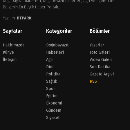
Doğubayazıt haberleri, Doğubeyazıt haberleri, Ağrı ve İlçeleri İle
Bölgenin En Büyük Haber Portalı...
Yazılım:
BTPARK
Sayfalar
Kategoriler
Bölümler
Hakkımızda
Doğubayazıt
Yazarlar
Künye
Haberleri
Foto Galeri
İletişim
Ağrı
Video Galeri
Dinî
Son Dakika
Politika
Gazete Arşivi
Sağlık
RSS
Spor
Eğitim
Ekonomi
Gündem
Siyaset