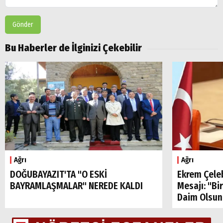
Gönder
Bu Haberler de İlginizi Çekebilir
Arama
Popüler
Aramalar:
Ağrı
Ağrı
Ağrı
Doğubayazıt
DOĞUBAYAZIT'TA "O ESKİ
Ekrem Çele
BAYRAMLAŞMALAR" NEREDE KALDI
Mesajı: "Bi
Daim Olsun