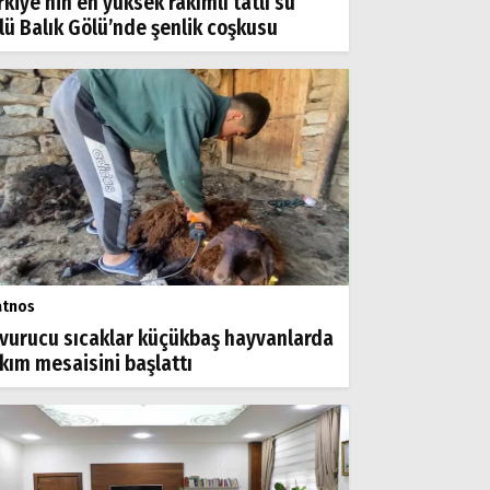
rkiye’nin en yüksek rakımlı tatlı su
lü Balık Gölü’nde şenlik coşkusu
atnos
vurucu sıcaklar küçükbaş hayvanlarda
rkım mesaisini başlattı