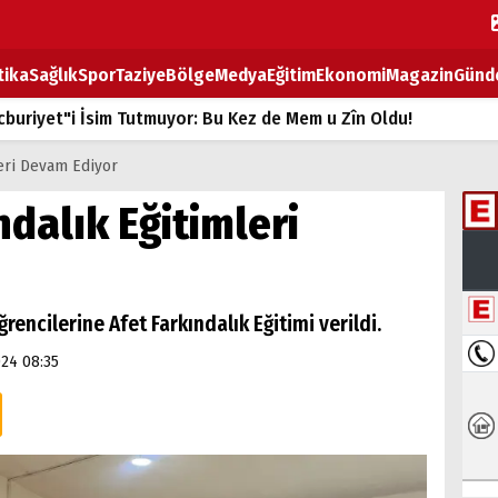
tika
Sağlık
Spor
Taziye
Bölge
Medya
Eğitim
Ekonomi
Magazin
Günd
buriyet"i İsim Tutmuyor: Bu Kez de Mem u Zîn Oldu!
k Fiyatlarına Zam
leri Devam Ediyor
ların sırtındaki ağır yük
ndalık Eğitimleri
T
BOZ TAHTASI
rencilerine Afet Farkındalık Eğitimi verildi.
024 08:35