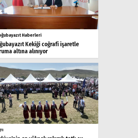
ğubayazıt Haberleri
ğubayazıt Kekiği coğrafi işaretle
ruma altına alınıyor
rı