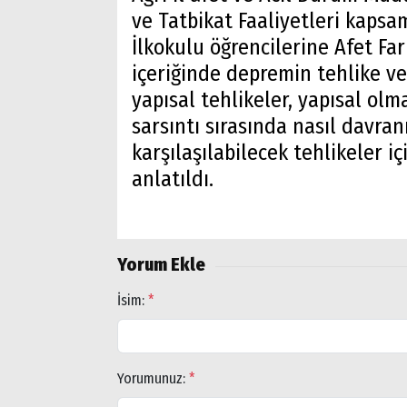
ve Tatbikat Faaliyetleri kaps
İlkokulu öğrencilerine Afet Fark
içeriğinde depremin tehlike ve r
yapısal tehlikeler, yapısal olm
sarsıntı sırasında nasıl davran
karşılaşılabilecek tehlikeler içi
anlatıldı.
Yorum Ekle
İsim:
*
Arama
Popüler
Yorumunuz:
*
Aramalar: