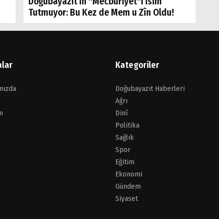
Doğubayazıt’ın "Mecburiyet"i İsim
Tutmuyor: Bu Kez de Mem u Zîn Oldu!
alar
Kategoriler
mızda
Doğubayazıt Haberleri
Ağrı
m
Dinî
Politika
Sağlık
Spor
Eğitim
Ekonomi
Gündem
Siyaset