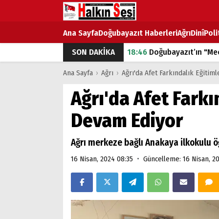
Ana Sayfa
Doğubayazıt Haberleri
Ağrı
Dinî
Poli
SON DAKİKA
18:46
Doğubayazıt’ın "Mec
07:53
Doğubayazıt’ta Ekme
Ana Sayfa
›
Ağrı
›
Ağrı'da Afet Farkındalık Eğitim
07:16
Doğubayazıt'ta çocuk
Ağrı'da Afet Farkı
07:00
DEVLET ve HÜKÜME
Devam Ediyor
18:29
ÇARŞI CADDESİ YAZ 
Ağrı merkeze bağlı Anakaya ilkokulu öğ
•
16 Nisan, 2024 08:35
Güncelleme: 16 Nisan, 2