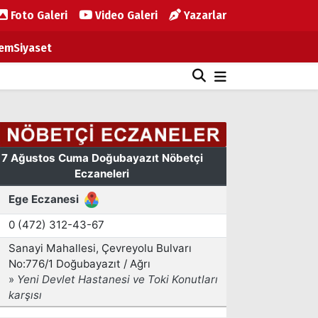
Foto Galeri
Video Galeri
Yazarlar
em
Siyaset