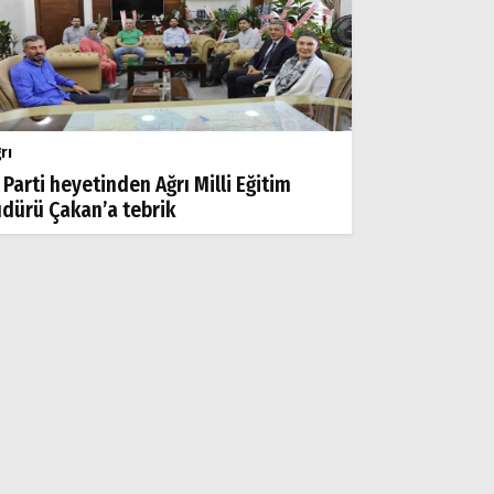
rı
 Parti heyetinden Ağrı Milli Eğitim
dürü Çakan’a tebrik