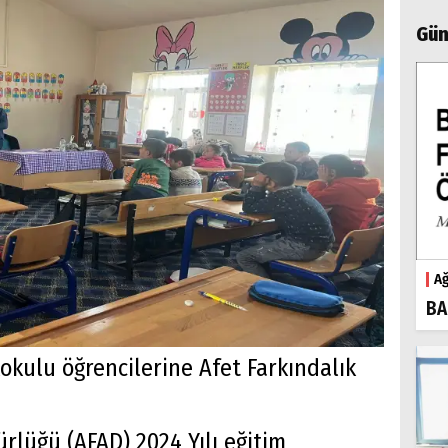
Gün
Ağ
BA
okulu öğrencilerine Afet Farkındalık
ürlüğü (AFAD) 2024 Yılı eğitim