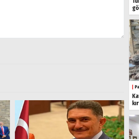
Tü
gö
P
Ka
kı