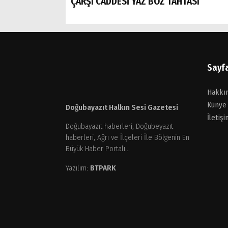
ÇARŞI CADDESİ YAZ BOZ TAHTASI
Sayf
Hakkı
Künye
Doğubayazıt Halkın Sesi Gazetesi
İletişi
Doğubayazıt haberleri, Doğubeyazıt
haberleri, Ağrı ve İlçeleri İle Bölgenin En
Büyük Haber Portalı...
Yazılım:
BTPARK