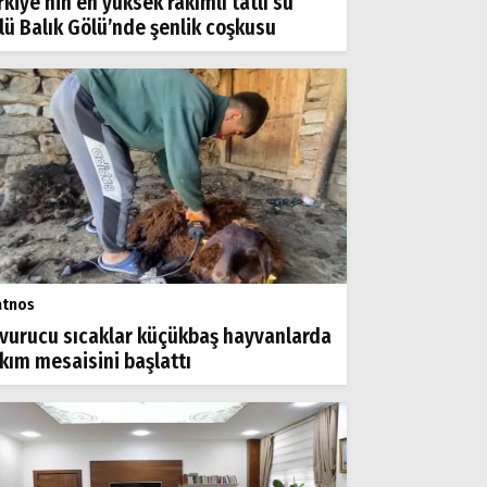
rkiye’nin en yüksek rakımlı tatlı su
lü Balık Gölü’nde şenlik coşkusu
atnos
vurucu sıcaklar küçükbaş hayvanlarda
rkım mesaisini başlattı