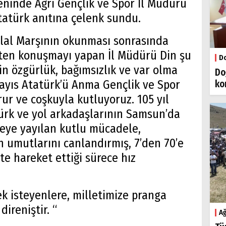
ninde Ağrı Gençlik ve Spor İl Müdürü
tatürk anıtına çelenk sundu.
klal Marşının okunması sonrasında
ten konuşmayı yapan İl Müdürü Din şu
Do
zin özgürlük, bağımsızlık ve var olma
Do
ayıs Atatürk’ü Anma Gençlik ve Spor
ko
ur ve coşkuyla kutluyoruz. 105 yıl
ürk ve yol arkadaşlarının Samsun’da
keye yayılan kutlu mücadele,
n umutlarını canlandırmış, 7’den 70’e
te hareket ettiği sürece hız
ek isteyenlere, milletimize pranga
ireniştir. “
Ağ