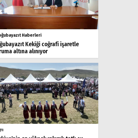
ğubayazıt Haberleri
ğubayazıt Kekiği coğrafi işaretle
ruma altına alınıyor
rı