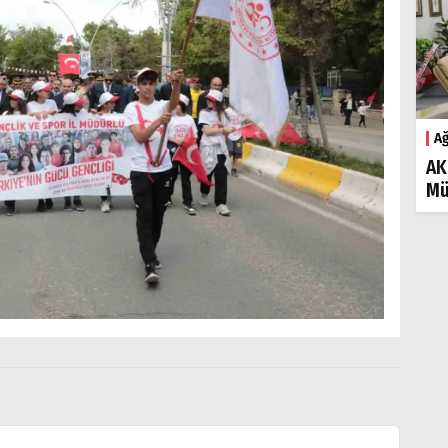
Ağ
AK
Mü