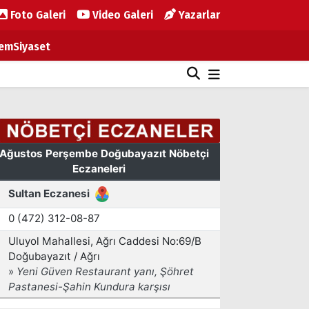
Foto Galeri
Video Galeri
Yazarlar
em
Siyaset