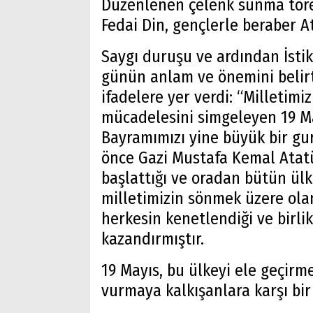
Düzenlenen çelenk sunma töre
Fedai Din, gençlerle beraber A
Saygı duruşu ve ardından İsti
günün anlam ve önemini belir
ifadelere yer verdi: “Milletimi
mücadelesini simgeleyen 19 M
Bayramımızı yine büyük bir gur
önce Gazi Mustafa Kemal Atat
başlattığı ve oradan bütün ül
milletimizin sönmek üzere ola
herkesin kenetlendiği ve birlik
kazandırmıştır.
19 Mayıs, bu ülkeyi ele geçirm
vurmaya kalkışanlara karşı bir d