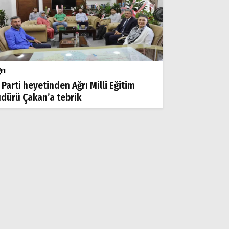
rı
 Parti heyetinden Ağrı Milli Eğitim
dürü Çakan’a tebrik