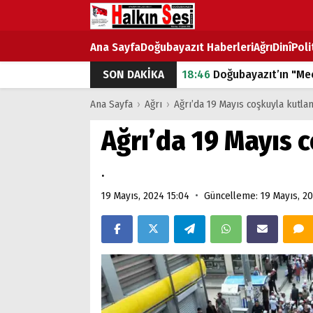
Ana Sayfa
Doğubayazıt Haberleri
Ağrı
Dinî
Poli
SON DAKİKA
18:46
Doğubayazıt’ın "Mec
07:53
Doğubayazıt’ta Ekme
Ana Sayfa
›
Ağrı
›
Ağrı’da 19 Mayıs coşkuyla kutla
07:16
Doğubayazıt'ta çocuk
Ağrı’da 19 Mayıs 
07:00
DEVLET ve HÜKÜME
.
18:29
ÇARŞI CADDESİ YAZ 
•
19 Mayıs, 2024 15:04
Güncelleme: 19 Mayıs, 20