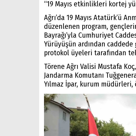
“19 Mayıs etkinlikleri kortej y
Ağrı’da 19 Mayıs Atatürk’ü Anm
düzenlenen program, gençleri
Bayrağı’yla Cumhuriyet Caddes
Yürüyüşün ardından caddede g
protokol üyeleri tarafından tek
Törene Ağrı Valisi Mustafa Koç
Jandarma Komutanı Tuğgeneral
Yılmaz İpar, kurum müdürleri, 
Arama
Popüler
Aramalar:
Ağrı
Doğubayazıt