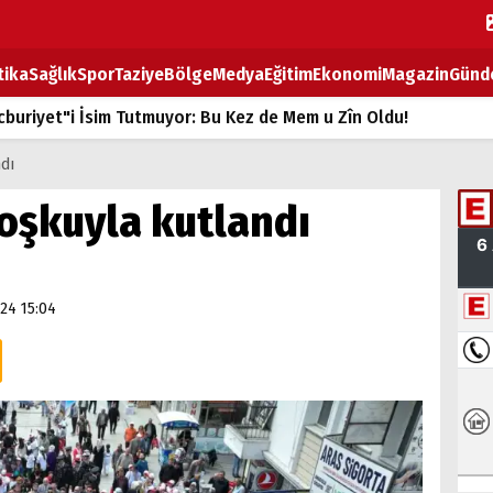
tika
Sağlık
Spor
Taziye
Bölge
Medya
Eğitim
Ekonomi
Magazin
Günd
buriyet"i İsim Tutmuyor: Bu Kez de Mem u Zîn Oldu!
k Fiyatlarına Zam
ndı
ların sırtındaki ağır yük
coşkuyla kutlandı
T
BOZ TAHTASI
24 15:04