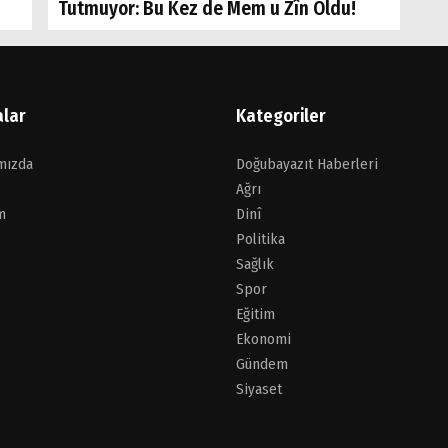
Tutmuyor: Bu Kez de Mem u Zîn Oldu!
alar
Kategoriler
mızda
Doğubayazıt Haberleri
Ağrı
m
Dinî
Politika
Sağlık
Spor
Eğitim
Ekonomi
Gündem
Siyaset