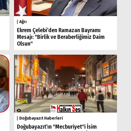
Ağrı
Ekrem Çelebi’den Ramazan Bayramı
Mesajı: "Birlik ve Beraberliğimiz Daim
Olsun"
Doğubayazıt Haberleri
Doğubayazıt’ın "Mecburiyet"i İsim