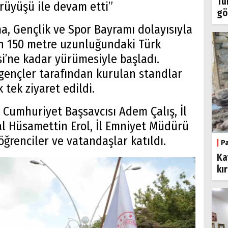
Tü
ürüyüşü ile devam etti”
gö
a, Gençlik ve Spor Bayramı dolayısıyla
n 150 metre uzunluğundaki Türk
i’ne kadar yürümesiyle başladı.
ençler tarafından kurulan standlar
 tek ziyaret edildi.
, Cumhuriyet Başsavcısı Adem Çalış, İl
 Hüsamettin Erol, İl Emniyet Müdürü
öğrenciler ve vatandaşlar katıldı.
P
Ka
kı