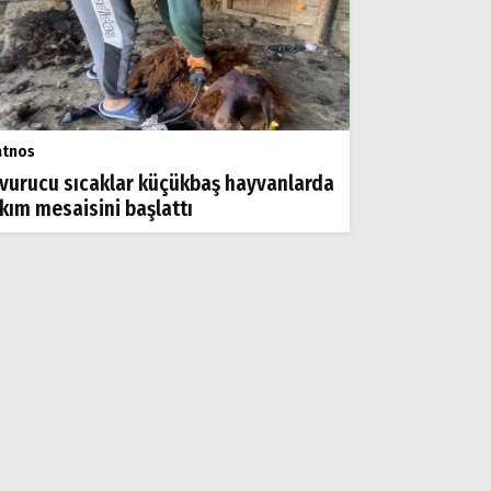
atnos
vurucu sıcaklar küçükbaş hayvanlarda
rkım mesaisini başlattı