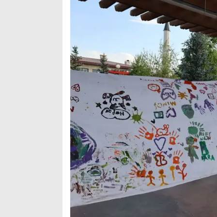
Arama
Popüler
Aramalar:
Ağrı
Doğubayazıt