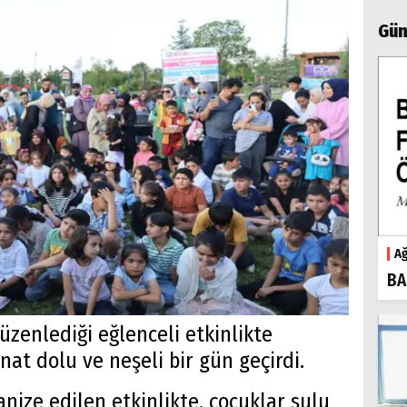
Gün
Ağ
BA
düzenlediği eğlenceli etkinlikte
anat dolu ve neşeli bir gün geçirdi.
anize edilen etkinlikte, çocuklar sulu