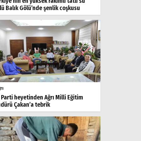
rkiye’nin en yüksek rakımlı tatlı su
lü Balık Gölü’nde şenlik coşkusu
rı
 Parti heyetinden Ağrı Milli Eğitim
dürü Çakan’a tebrik