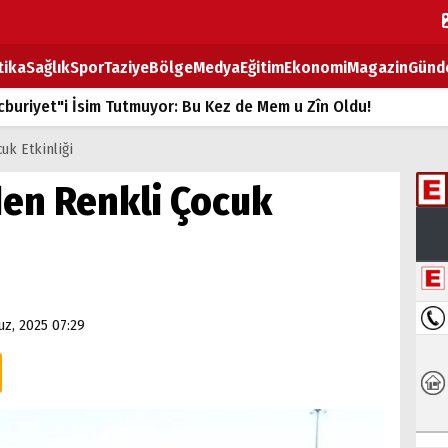
tika
Sağlık
Spor
Taziye
Bölge
Medya
Eğitim
Ekonomi
Magazin
Günd
buriyet"i İsim Tutmuyor: Bu Kez de Mem u Zîn Oldu!
k Fiyatlarına Zam
uk Etkinliği
ların sırtındaki ağır yük
den Renkli Çocuk
T
BOZ TAHTASI
z, 2025 07:29