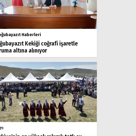
ğubayazıt Haberleri
ğubayazıt Kekiği coğrafi işaretle
ruma altına alınıyor
rı