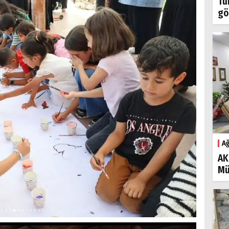
Tü
gö
Ağ
AK
Mü