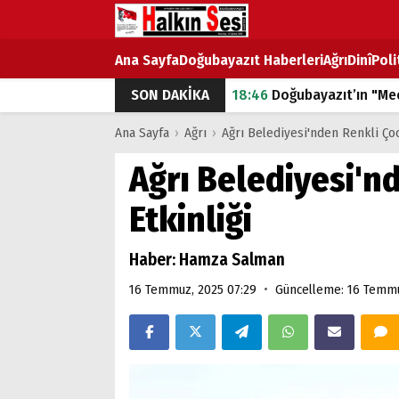
Ana Sayfa
Doğubayazıt Haberleri
Ağrı
Dinî
Poli
18:46
Doğubayazıt’ın "Mec
SON DAKİKA
07:53
Doğubayazıt’ta Ekme
Ana Sayfa
›
Ağrı
›
Ağrı Belediyesi'nden Renkli Çoc
07:16
Doğubayazıt'ta çocuk
Ağrı Belediyesi'n
07:00
DEVLET ve HÜKÜME
Etkinliği
18:29
ÇARŞI CADDESİ YAZ 
Haber: Hamza Salman
•
16 Temmuz, 2025 07:29
Güncelleme: 16 Temmu