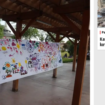
P
Ka
kı