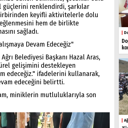
 güçlerini renklendirdi, şarkılar
rbirinden keyifli aktivitelerle dolu
eğlenmesini hem de birlikte
asını sağladı.
Do
Do
 Çalışmaya Devam Edeceğiz"
ko
n Ağrı Belediyesi Başkanı Hazal Aras,
ürel gelişimini destekleyen
 edeceğiz." ifadelerini kullanarak,
evam edeceğini belirtti.
am, miniklerin mutluluklarıyla son
Ağ