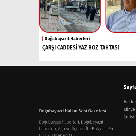
Doğubayazıt Haberleri
ÇARŞI CADDESİ YAZ BOZ TAHTASI
Sayf
Hakkı
Künye
Doğubayazıt Halkın Sesi Gazetesi
İletişi
Doğubayazıt haberleri, Doğubeyazıt
haberleri, Ağrı ve İlçeleri İle Bölgenin En
Büyük Haber Portalı...