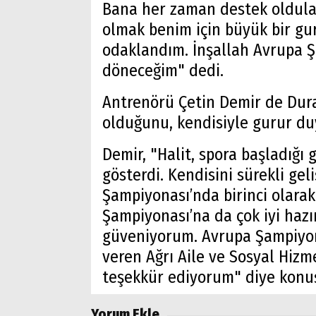
Bana her zaman destek oldular
olmak benim için büyük bir gu
odaklandım. İnşallah Avrupa 
döneceğim" dedi.
Antrenörü Çetin Demir de Durak
olduğunu, kendisiyle gurur du
Arama
Demir, "Halit, spora başladığı
Popüler
gösterdi. Kendisini sürekli gel
Aramalar:
Şampiyonası’nda birinci olarak
Ağrı
Şampiyonası’na da çok iyi hazır
Doğubayazıt
güveniyorum. Avrupa Şampiyon
veren Ağrı Aile ve Sosyal Hizm
teşekkür ediyorum" diye konu
Yorum Ekle