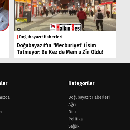
Doğubayazıt Haberleri
Doğubayazıt’ın "Mecburiyet"i İsim
Tutmuyor: Bu Kez de Mem u Zîn Oldu!
alar
Kategoriler
mızda
Doğubayazıt Haberleri
Ağrı
m
Dinî
Politika
Sağlık