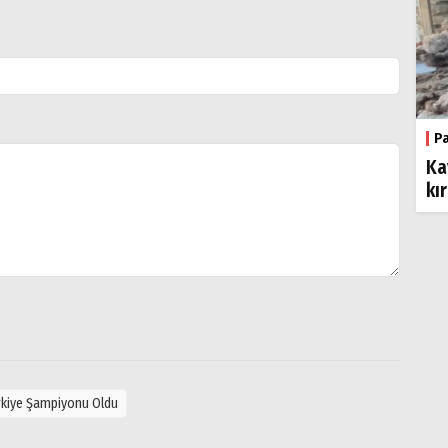
P
Ka
kı
ürkiye Şampiyonu Oldu