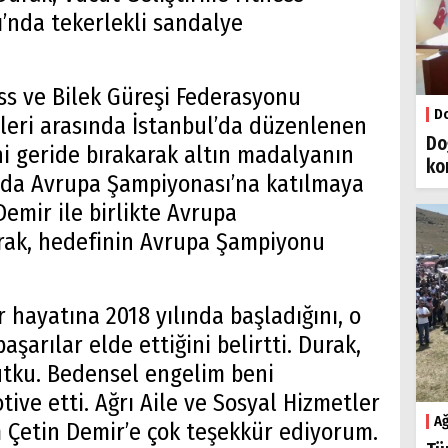
’nda tekerlekli sandalye
ss ve Bilek Güreşi Federasyonu
Do
hleri arasında İstanbul’da düzenlenen
Do
ni geride bırakarak altın madalyanın
ko
nda Avrupa Şampiyonası’na katılmaya
emir ile birlikte Avrupa
rak, hedefinin Avrupa Şampiyonu
 hayatına 2018 yılında başladığını, o
aşarılar elde ettiğini belirtti. Durak,
utku. Bedensel engelim beni
ive etti. Ağrı Aile ve Sosyal Hizmetler
Ağ
 Çetin Demir’e çok teşekkür ediyorum.