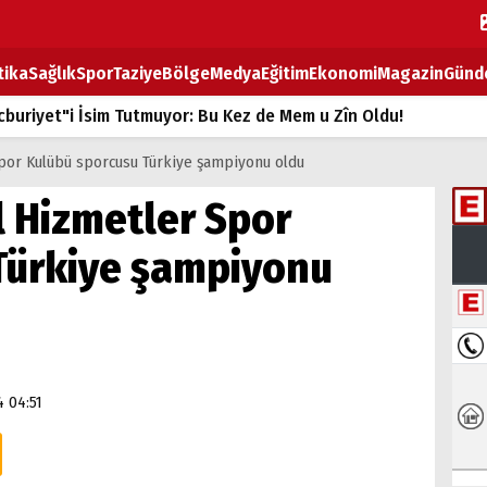
tika
Sağlık
Spor
Taziye
Bölge
Medya
Eğitim
Ekonomi
Magazin
Günd
buriyet"i İsim Tutmuyor: Bu Kez de Mem u Zîn Oldu!
k Fiyatlarına Zam
Spor Kulübü sporcusu Türkiye şampiyonu oldu
ların sırtındaki ağır yük
l Hizmetler Spor
T
Türkiye şampiyonu
BOZ TAHTASI
4 04:51