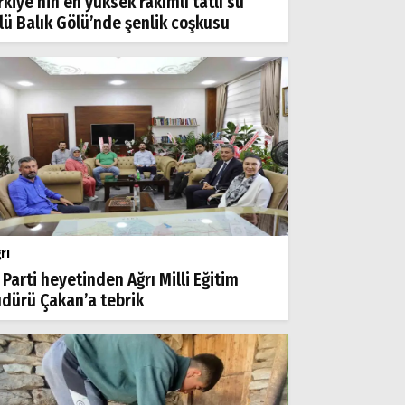
rkiye’nin en yüksek rakımlı tatlı su
lü Balık Gölü’nde şenlik coşkusu
rı
 Parti heyetinden Ağrı Milli Eğitim
dürü Çakan’a tebrik