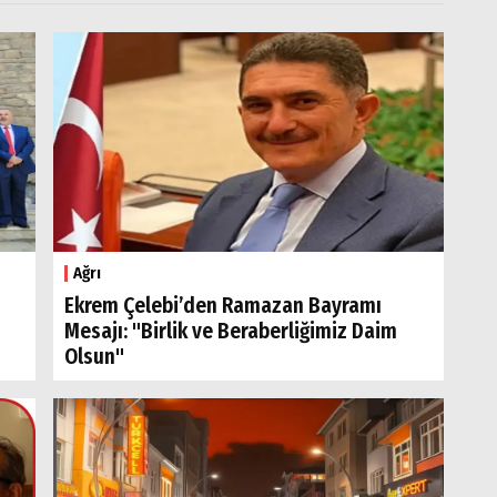
Ağrı
Ekrem Çelebi’den Ramazan Bayramı
Mesajı: "Birlik ve Beraberliğimiz Daim
Olsun"