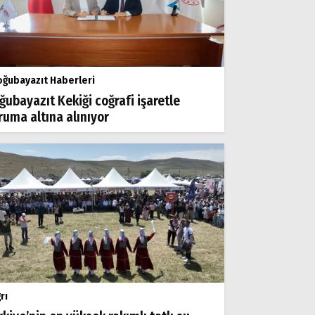
ğubayazıt Haberleri
ğubayazıt Kekiği coğrafi işaretle
ruma altına alınıyor
rı