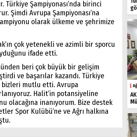
Tü
. Türkiye Şampiyonası’nda birinci
gö
rur. Şimdi Avrupa Şampiyonası’na
Şampiyonu olarak ülkeme ve şehrimize
’ın çok yetenekli ve azimli bir sporcu
yduğunu ifade etti.
 günden beri çok büyük bir gelişim
iştirdi ve başarılar kazandı. Türkiye
 bizleri mutlu etti. Avrupa
Ağ
lanıyoruz. Halit’in potansiyeline
AK
Mü
u olacağına inanıyorum. Bize destek
etler Spor Kulübü’ne ve Ağrı halkına
ştu.