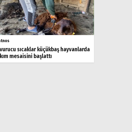
atnos
vurucu sıcaklar küçükbaş hayvanlarda
rkım mesaisini başlattı