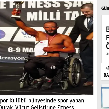
Gün
Ağ
BA
 Spor Kulübü bünyesinde spor yapan
Durak, Vücut Geliştirme Fitness