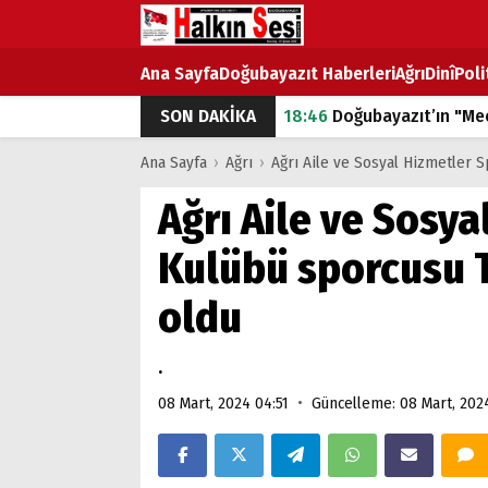
Ana Sayfa
Doğubayazıt Haberleri
Ağrı
Dinî
Poli
SON DAKİKA
18:46
Doğubayazıt’ın "Mec
07:53
Doğubayazıt’ta Ekme
Ana Sayfa
›
Ağrı
›
Ağrı Aile ve Sosyal Hizmetler 
07:16
Doğubayazıt'ta çocuk
Ağrı Aile ve Sosya
07:00
DEVLET ve HÜKÜME
Kulübü sporcusu 
18:29
ÇARŞI CADDESİ YAZ 
oldu
.
•
08 Mart, 2024 04:51
Güncelleme: 08 Mart, 202