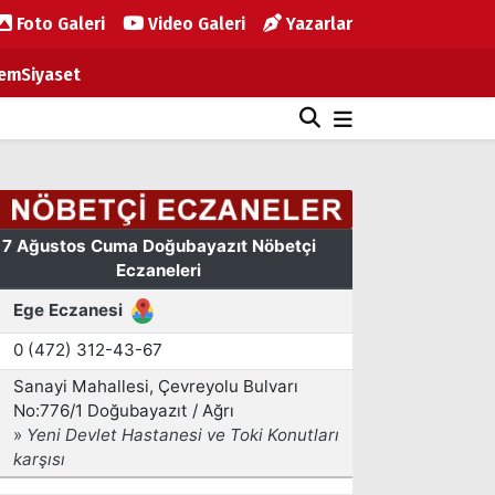
Foto Galeri
Video Galeri
Yazarlar
em
Siyaset