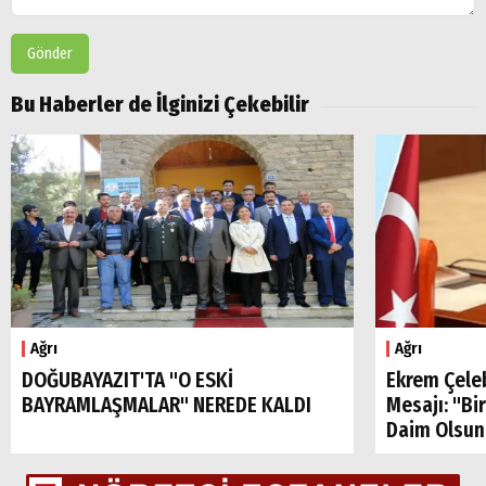
Gönder
Bu Haberler de İlginizi Çekebilir
Ağrı
Ağrı
DOĞUBAYAZIT'TA "O ESKİ
Ekrem Çele
BAYRAMLAŞMALAR" NEREDE KALDI
Mesajı: "Bi
Daim Olsun