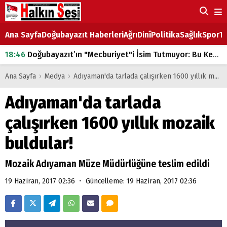
Ana Sayfa
Doğubayazıt Haberleri
Ağrı
Dinî
Politika
Sağlık
Spor
Ta
18:46
Doğubayazıt’ın "Mecburiyet"i İsim Tutmuyor: Bu Kez de Mem u Zîn Oldu!
07:53
Doğubayazıt’ta Ekmek Fiyatlarına Zam
Ana Sayfa
›
Medya
›
Adıyaman'da tarlada çalışırken 1600 yıllık mozaik buldular!
07:16
Doğubayazıt'ta çocukların sırtındaki ağır yük
Adıyaman'da tarlada
07:00
DEVLET ve HÜKÜMET
çalışırken 1600 yıllık mozaik
18:29
ÇARŞI CADDESİ YAZ BOZ TAHTASI
buldular!
Mozaik Adıyaman Müze Müdürlüğüne teslim edildi
•
19 Haziran, 2017 02:36
Güncelleme: 19 Haziran, 2017 02:36