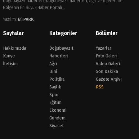
Doğubayazıt haberleri, Doğubeyazıt haberleri, Ağrı ve İlçeleri İle
Bölgenin En Büyük Haber Portalı...
Yazılım:
BTPARK
Sayfalar
Kategoriler
Bölümler
Hakkımızda
Doğubayazıt
Yazarlar
Künye
Haberleri
Foto Galeri
İletişim
Ağrı
Video Galeri
Dinî
Son Dakika
Politika
Gazete Arşivi
Sağlık
RSS
Spor
Eğitim
Ekonomi
Gündem
Siyaset