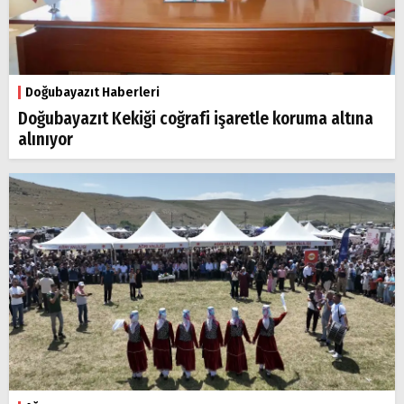
Doğubayazıt Haberleri
Doğubayazıt Kekiği coğrafi işaretle koruma altına
alınıyor