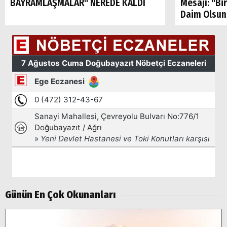
BAYRAMLAŞMALAR" NEREDE KALDI
Mesajı: "Bi
Daim Olsun
Arama
Popüler
Aramalar:
Ağrı
Doğubayazıt
Günün En Çok Okunanları