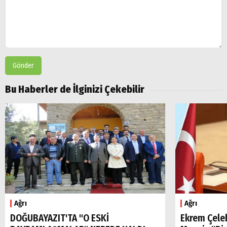
Gönder
Bu Haberler de İlginizi Çekebilir
Ağrı
Ağrı
DOĞUBAYAZIT'TA "O ESKİ
Ekrem Çele