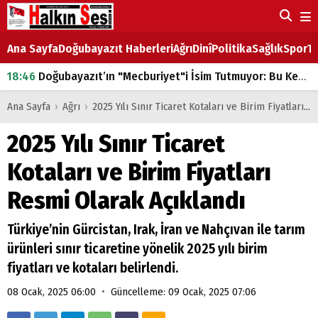
Ana Sayfa
Doğubayazıt Haberleri
Ağrı
Dinî
Politika
Sağlık
Spor
Ta
18:46
Doğubayazıt’ın "Mecburiyet"i İsim Tutmuyor: Bu Kez de Mem u Zîn Oldu!
07:53
Doğubayazıt’ta Ekmek Fiyatlarına Zam
Ana Sayfa
›
Ağrı
›
2025 Yılı Sınır Ticaret Kotaları ve Birim Fiyatları Resmi Olarak Açıklandı
07:16
Doğubayazıt'ta çocukların sırtındaki ağır yük
2025 Yılı Sınır Ticaret
07:00
DEVLET ve HÜKÜMET
Kotaları ve Birim Fiyatları
18:29
ÇARŞI CADDESİ YAZ BOZ TAHTASI
Resmi Olarak Açıklandı
Türkiye’nin Gürcistan, Irak, İran ve Nahçıvan ile tarım
ürünleri sınır ticaretine yönelik 2025 yılı birim
fiyatları ve kotaları belirlendi.
•
08 Ocak, 2025 06:00
Güncelleme: 09 Ocak, 2025 07:06