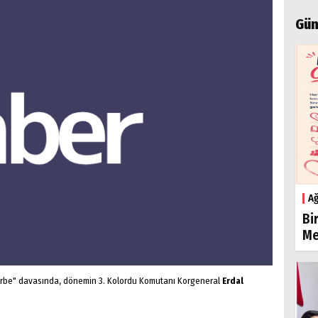
Gün
Ağ
Bi
Me
 darbe" davasında, dönemin 3. Kolordu Komutanı Korgeneral
Erdal