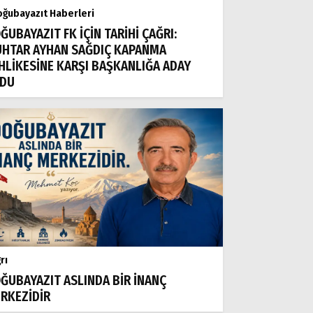
ğubayazıt Haberleri
ĞUBAYAZIT FK İÇİN TARİHİ ÇAĞRI:
HTAR AYHAN SAĞDIÇ KAPANMA
HLİKESİNE KARŞI BAŞKANLIĞA ADAY
DU
rı
ĞUBAYAZIT ASLINDA BİR İNANÇ
RKEZİDİR