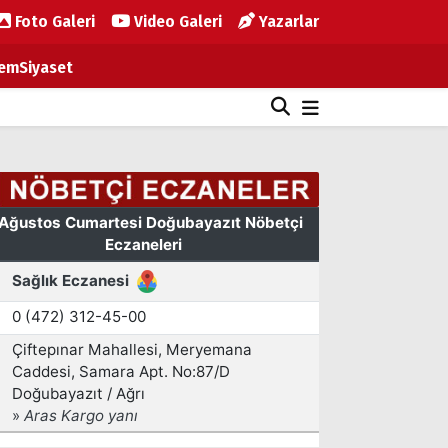
Foto Galeri
Video Galeri
Yazarlar
em
Siyaset