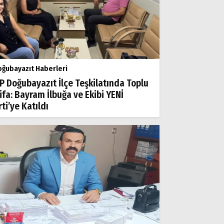
ğubayazıt Haberleri
P Doğubayazıt İlçe Teşkilatında Toplu
tifa: Bayram İlbuğa ve Ekibi YENİ
ti’ye Katıldı