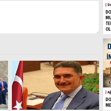
Do
DO
MU
TE
OL
Ağ
DO
ME