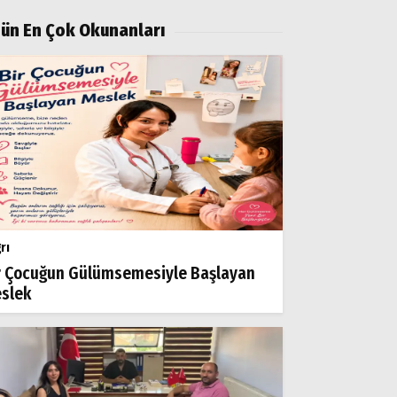
ün En Çok Okunanları
rı
r Çocuğun Gülümsemesiyle Başlayan
slek