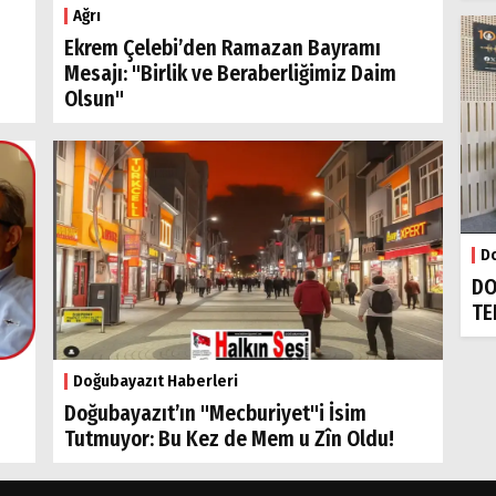
Ağrı
Ekrem Çelebi’den Ramazan Bayramı
Mesajı: "Birlik ve Beraberliğimiz Daim
Olsun"
Do
DO
TE
Doğubayazıt Haberleri
Doğubayazıt’ın "Mecburiyet"i İsim
Tutmuyor: Bu Kez de Mem u Zîn Oldu!