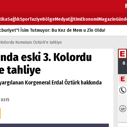
tika
Sağlık
Spor
Taziye
Bölge
Medya
Eğitim
Ekonomi
Magazin
Günd
buriyet"i İsim Tutmuyor: Bu Kez de Mem u Zîn Oldu!
k Fiyatlarına Zam
 Kolordu Komutanı Öztürk'e tahliye
ların sırtındaki ağır yük
nda eski 3. Kolordu
T
e tahliye
BOZ TAHTASI
yargılanan Korgeneral Erdal Öztürk hakkında
 03:15