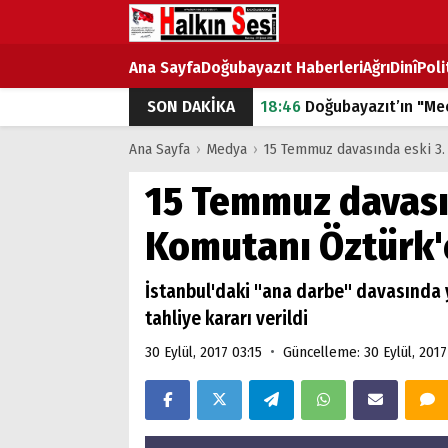
Ana Sayfa
Doğubayazıt Haberleri
Ağrı
Dinî
Poli
SON DAKİKA
18:46
Doğubayazıt’ın "Mec
07:53
Doğubayazıt’ta Ekme
Ana Sayfa
›
Medya
›
15 Temmuz davasında eski 3.
07:16
Doğubayazıt'ta çocuk
15 Temmuz davası
07:00
DEVLET ve HÜKÜME
Komutanı Öztürk'
18:29
ÇARŞI CADDESİ YAZ 
İstanbul'daki "ana darbe" davasında 
tahliye kararı verildi
•
30 Eylül, 2017 03:15
Güncelleme: 30 Eylül, 2017