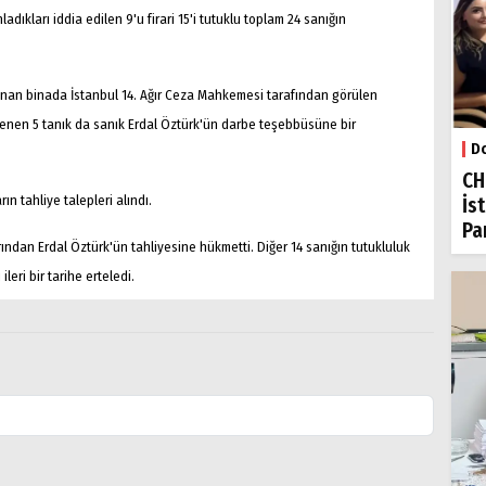
dıkları iddia edilen 9'u firari 15'i tutuklu toplam 24 sanığın
unan binada İstanbul 14. Ağır Ceza Mahkemesi tarafından görülen
enen 5 tanık da sanık Erdal Öztürk'ün darbe teşebbüsüne bir
Do
CH
n tahliye talepleri alındı.
İs
Par
dan Erdal Öztürk'ün tahliyesine hükmetti. Diğer 14 sanığın tutukluluk
ri bir tarihe erteledi.