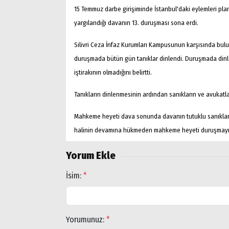
15 Temmuz darbe girişiminde İstanbul'daki eylemleri planla
yargılandığı davanın 13. duruşması sona erdi.
Silivri Ceza İnfaz Kurumları Kampusunun karşısında bul
duruşmada bütün gün tanıklar dinlendi. Duruşmada dinl
iştirakının olmadığını belirtti.
Tanıkların dinlenmesinin ardından sanıkların ve avukatları
Mahkeme heyeti dava sonunda davanın tutuklu sanıkların
halinin devamına hükmeden mahkeme heyeti duruşmayı ile
Yorum Ekle
Arama
İsim:
*
Popüler
Aramalar:
Ağrı
Yorumunuz:
*
Doğubayazıt