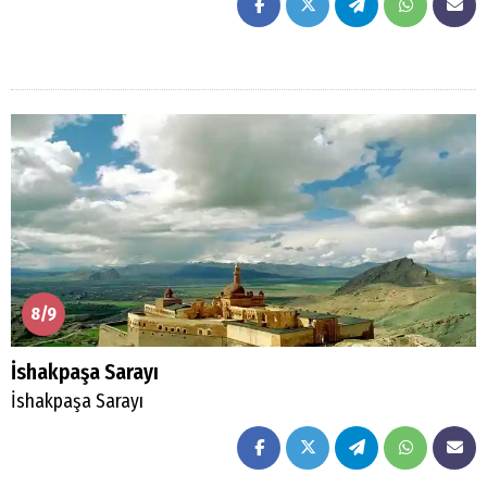
Arama
Popüler
Aramalar:
Ağrı
Doğubayazıt
8/9
İshakpaşa Sarayı
İshakpaşa Sarayı