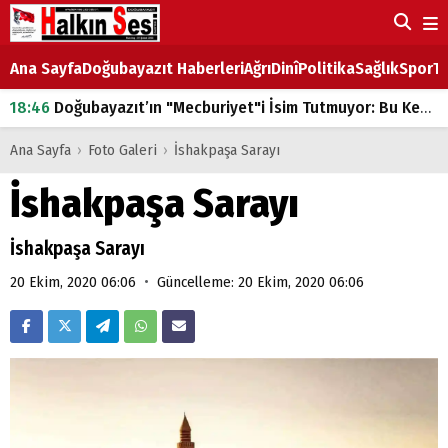
Ana Sayfa
Doğubayazıt Haberleri
Ağrı
Dinî
Politika
Sağlık
Spor
Ta
18:46
Doğubayazıt’ın "Mecburiyet"i İsim Tutmuyor: Bu Kez de Mem u Zîn Oldu!
07:53
Doğubayazıt’ta Ekmek Fiyatlarına Zam
Ana Sayfa
›
Foto Galeri
›
İshakpaşa Sarayı
07:16
Doğubayazıt'ta çocukların sırtındaki ağır yük
İshakpaşa Sarayı
07:00
DEVLET ve HÜKÜMET
İshakpaşa Sarayı
18:29
ÇARŞI CADDESİ YAZ BOZ TAHTASI
•
20 Ekim, 2020 06:06
Güncelleme: 20 Ekim, 2020 06:06