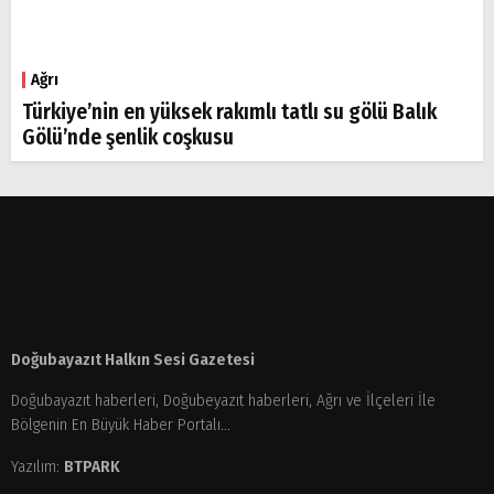
Ağrı
Türkiye’nin en yüksek rakımlı tatlı su gölü Balık
Gölü’nde şenlik coşkusu
Doğubayazıt Halkın Sesi Gazetesi
Doğubayazıt haberleri, Doğubeyazıt haberleri, Ağrı ve İlçeleri İle
Bölgenin En Büyük Haber Portalı...
Yazılım:
BTPARK