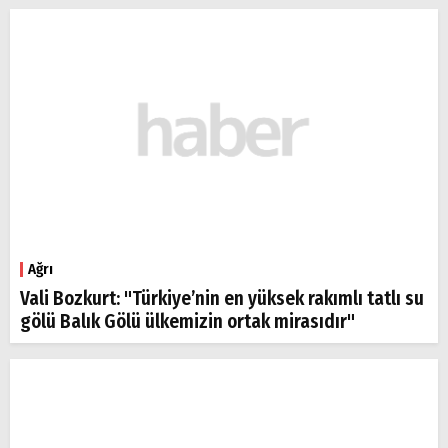
Ağrı
Vali Bozkurt: "Türkiye’nin en yüksek rakımlı tatlı su
gölü Balık Gölü ülkemizin ortak mirasıdır"