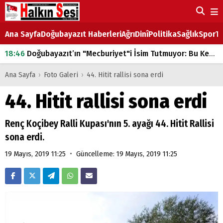
Ana Sayfa
Doğubayazıt Haberleri
Ağrı
Dinî
Politika
Sağlık
Spor
Ta
18:46
Doğubayazıt’ın "Mecburiyet"i İsim Tutmuyor: Bu Kez de Mem u Zîn Oldu!
07:53
Doğubayazıt’ta Ekmek Fiyatlarına Zam
Ana Sayfa
›
Foto Galeri
›
44. Hitit rallisi sona erdi
07:16
Doğubayazıt'ta çocukların sırtındaki ağır yük
44. Hitit rallisi sona erdi
07:00
DEVLET ve HÜKÜMET
18:29
ÇARŞI CADDESİ YAZ BOZ TAHTASI
Renç Koçibey Ralli Kupası'nın 5. ayağı 44. Hitit Rallisi
sona erdi.
•
19 Mayıs, 2019 11:25
Güncelleme: 19 Mayıs, 2019 11:25