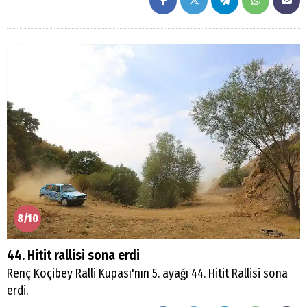
Arama
Popüler
Aramalar:
Ağrı
Doğubayazıt
8/10
44. Hitit rallisi sona erdi
Renç Koçibey Ralli Kupası'nın 5. ayağı 44. Hitit Rallisi sona
erdi.