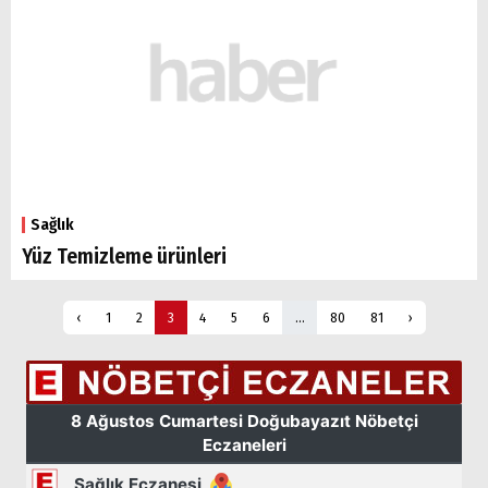
Sağlık
Yüz Temizleme ürünleri
‹
1
2
3
4
5
6
...
80
81
›