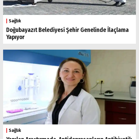
Sağlık
Doğubayazıt Belediyesi Şehir Genelinde İlaçlama
Arama
Yapıyor
Popüler
Aramalar:
Ağrı
Doğubayazıt
Sağlık