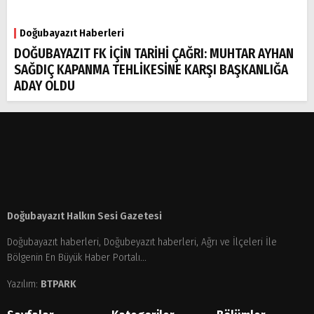
Doğubayazıt Haberleri
DOĞUBAYAZIT FK İÇİN TARİHİ ÇAĞRI: MUHTAR AYHAN
SAĞDIÇ KAPANMA TEHLİKESİNE KARŞI BAŞKANLIĞA
ADAY OLDU
Doğubayazıt Halkın Sesi Gazetesi
Doğubayazıt haberleri, Doğubeyazıt haberleri, Ağrı ve İlçeleri İle
Bölgenin En Büyük Haber Portalı...
Yazılım:
BTPARK