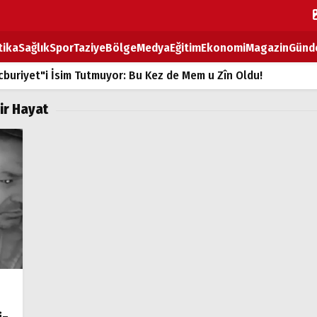
tika
Sağlık
Spor
Taziye
Bölge
Medya
Eğitim
Ekonomi
Magazin
Günd
buriyet"i İsim Tutmuyor: Bu Kez de Mem u Zîn Oldu!
k Fiyatlarına Zam
ir Hayat
ların sırtındaki ağır yük
T
BOZ TAHTASI