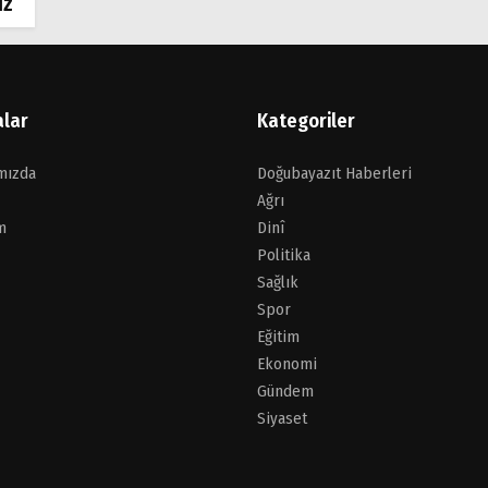
İz
alar
Kategoriler
mızda
Doğubayazıt Haberleri
Ağrı
m
Dinî
Politika
Sağlık
Spor
Eğitim
Ekonomi
Gündem
Siyaset