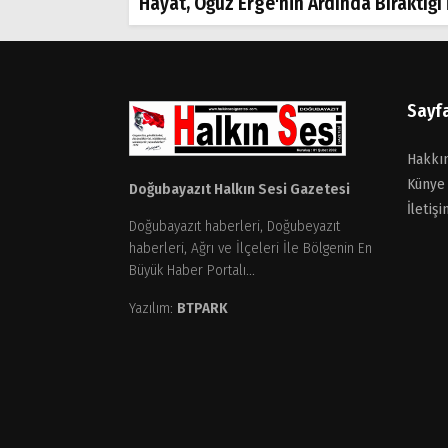
Hayat, Oğuz Erge'nin Ardında Bıraktığı 
Arama
Popüler
Aramalar:
Sayf
Ağrı
Doğubayazıt
Hakkı
Künye
Doğubayazıt Halkın Sesi Gazetesi
İletişi
Doğubayazıt haberleri, Doğubeyazıt
haberleri, Ağrı ve İlçeleri İle Bölgenin En
Büyük Haber Portalı...
Yazılım:
BTPARK