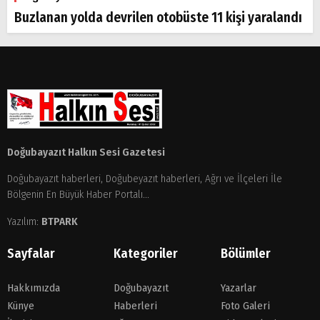
Buzlanan yolda devrilen otobüste 11 kişi yaralandı
Arama
Popüler
Aramalar:
Ağrı
Doğubayazıt Halkın Sesi Gazetesi
Doğubayazıt
Doğubayazıt haberleri, Doğubeyazıt haberleri, Ağrı ve İlçeleri İle
Bölgenin En Büyük Haber Portalı...
Yazılım:
BTPARK
Sayfalar
Kategoriler
Bölümler
Hakkımızda
Doğubayazıt
Yazarlar
Künye
Haberleri
Foto Galeri